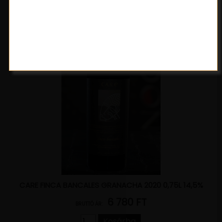
CARE FINCA BANCALES GRANACHA 2020 0,75L 14,5%
6 780 FT
BRUTTÓ ÁR:
Kosárba