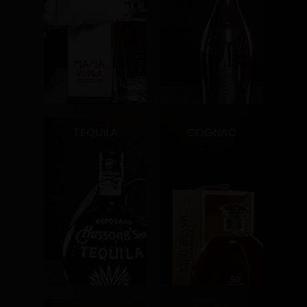
TEQUILA
COGNAC