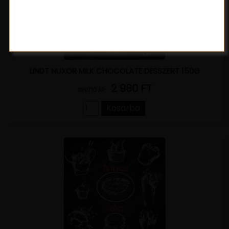
LINDT NUXOR MILK CHOCOLATE DESSZERT 150G
2 980 FT
BRUTTÓ ÁR:
Kosárba